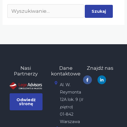
Nasi
Dane
Znajdź nas
Partnerzy
kontaktowe
F
L
a
i
Al. W.
c
n
e
k
Reymonta
b
e
o
d
12A lok. 9 (
II
Odwiedź
o
i
stronę
k
n
piętro
)
-
-
f
i
01-842
n
Warszawa