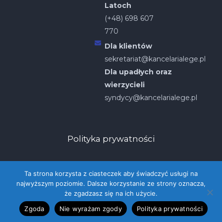
Latoch
(+48) 698 607
770
Dla klientów
sekretariat@kancelarialege.pl
Dla upadłych oraz
wierzycieli
syndycy@kancelarialege.pl
Polityka prywatności
Ta strona korzysta z ciasteczek aby świadczyć usługi na
najwyższym poziomie. Dalsze korzystanie ze strony oznacza,
że zgadzasz się na ich użycie.
2026 Lege Restrukturyzacje
Zgoda
Nie wyrażam zgody
Polityka prywatności