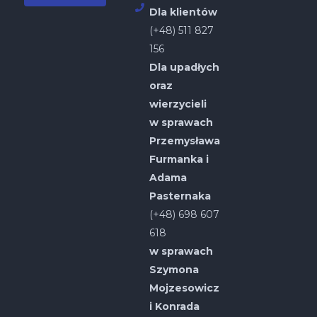
Dla klientów
(+48) 511 827
156
Dla upadłych
oraz
wierzycieli
w sprawach
Przemysława
Furmanka i
Adama
Pasternaka
(+48) 698 607
618
w sprawach
Szymona
Mojzesowicz
i Konrada